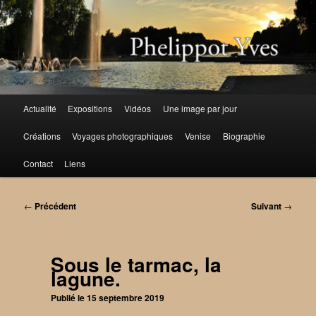
Aller
au
contenu
principal
Menu
Actualité
Expositions
Vidéos
Une image par jour
principal
Créations
Voyages photographiques
Venise
Biographie
Contact
Liens
Navigation
←
Précédent
Suivant
→
des
articles
Sous le tarmac, la
lagune.
Publié le
15 septembre 2019