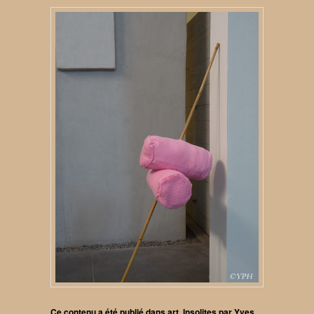
Ce contenu a été publié dans
art
,
Insolites
par
Yves