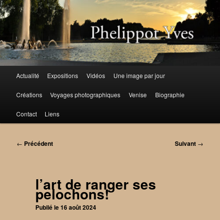
Aller
au
contenu
principal
Menu
Actualité
Expositions
Vidéos
Une image par jour
principal
Créations
Voyages photographiques
Venise
Biographie
Contact
Liens
Navigation
←
Précédent
Suivant
→
des
articles
l’art de ranger ses
pelochons!
Publié le
16 août 2024