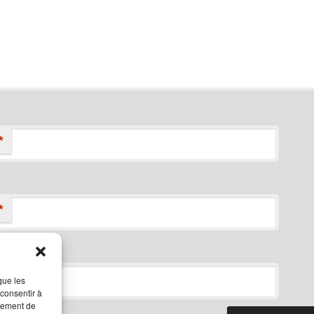
*
*
que les
 consentir à
rtement de