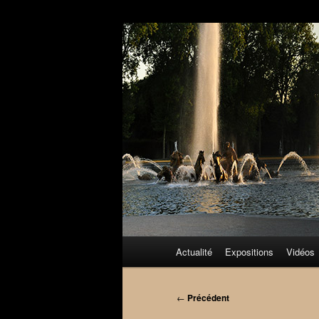
Aller
au
contenu
principal
Menu
Actualité
Expositions
Vidéos
principal
Navigation
←
Précédent
des