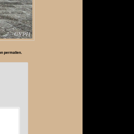
son
permalien
.