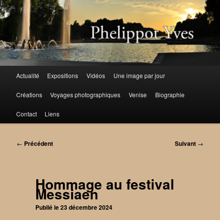
Aller
au
contenu
principal
Menu
Actualité
Expositions
Vidéos
Une image par jour
principal
Créations
Voyages photographiques
Venise
Biographie
Contact
Liens
Navigation
←
Précédent
Suivant
→
des
articles
Hommage au festival
Messiaen
Publié le
23 décembre 2024