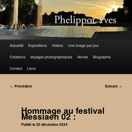
Aller
au
contenu
principal
Menu
Actualité
Expositions
Vidéos
Une image par jour
principal
Créations
Voyages photographiques
Venise
Biographie
Contact
Liens
Navigation
←
Précédent
Suivant
→
des
articles
Hommage au festival
Messiaen 02 :
Publié le
25 décembre 2024