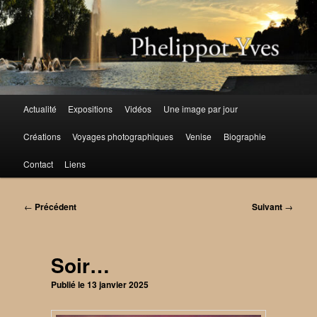
Aller
au
contenu
principal
Menu
Actualité
Expositions
Vidéos
Une image par jour
principal
Créations
Voyages photographiques
Venise
Biographie
Contact
Liens
Navigation
←
Précédent
Suivant
→
des
articles
Soir…
Publié le
13 janvier 2025