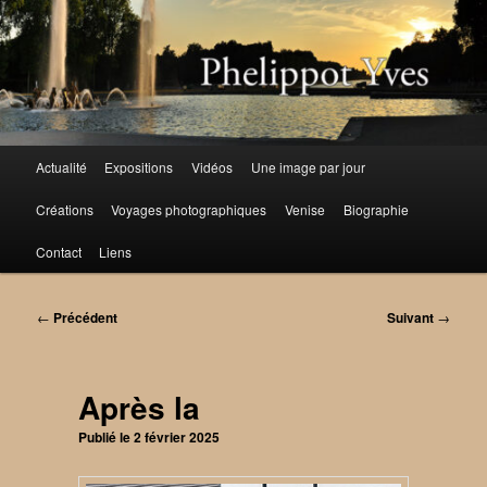
Aller
au
contenu
principal
Menu
Actualité
Expositions
Vidéos
Une image par jour
principal
Créations
Voyages photographiques
Venise
Biographie
Contact
Liens
Navigation
←
Précédent
Suivant
→
des
articles
Après la
Publié le
2 février 2025