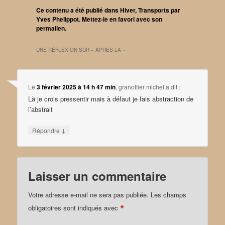
Ce contenu a été publié dans
Hiver
,
Transports
par
Yves Phelippot
. Mettez-le en favori avec son
permalien
.
UNE RÉFLEXION SUR «
APRÈS LA
»
Le
3 février 2025 à 14 h 47 min
,
granottier michel
a dit :
Là je crois pressentir mais à défaut je fais abstraction de
l’abstrait
↓
Répondre
Laisser un commentaire
Votre adresse e-mail ne sera pas publiée.
Les champs
*
obligatoires sont indiqués avec