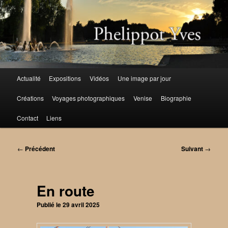
Aller
au
contenu
principal
Menu
Actualité
Expositions
Vidéos
Une image par jour
principal
Créations
Voyages photographiques
Venise
Biographie
Contact
Liens
Navigation
←
Précédent
Suivant
→
des
articles
En route
Publié le
29 avril 2025