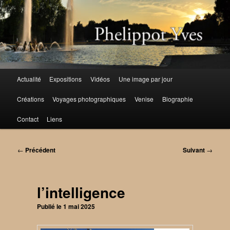
Aller
au
contenu
principal
Menu
Actualité
Expositions
Vidéos
Une image par jour
principal
Créations
Voyages photographiques
Venise
Biographie
Contact
Liens
Navigation
←
Précédent
Suivant
→
des
articles
l’intelligence
Publié le
1 mai 2025