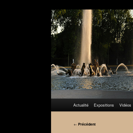
Aller
au
contenu
principal
Menu
Actualité
Expositions
Vidéos
principal
Navigation
←
Précédent
des