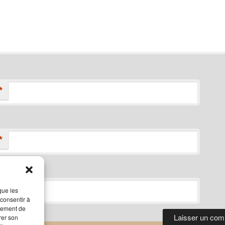
*
*
que les
 consentir à
rtement de
rer son