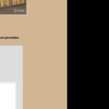
 son
permalien
.