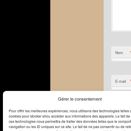
Nom
E-mail
Gérer le consentement
Site web
Pour offrir les meilleures expériences, nous utilisons des technologies telles 
cookies pour stocker et/ou accéder aux informations des appareils. Le fait de
ces technologies nous permettra de traiter des données telles que le compo
navigation ou les ID uniques sur ce site. Le fait de ne pas consentir ou de reti