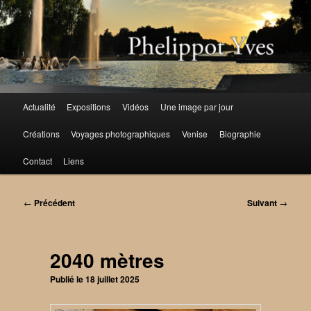
Aller
au
contenu
principal
Menu
Actualité
Expositions
Vidéos
Une image par jour
principal
Créations
Voyages photographiques
Venise
Biographie
Contact
Liens
Navigation
←
Précédent
Suivant
→
des
articles
2040 mètres
Publié le
18 juillet 2025