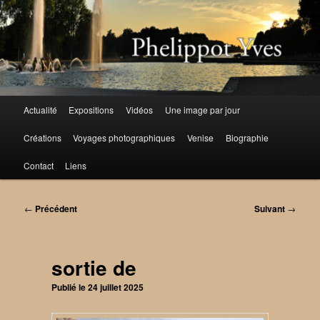
Aller
au
contenu
principal
Menu
Actualité
Expositions
Vidéos
Une image par jour
principal
Créations
Voyages photographiques
Venise
Biographie
Contact
Liens
Navigation
←
Précédent
Suivant
→
des
articles
sortie de
Publié le
24 juillet 2025