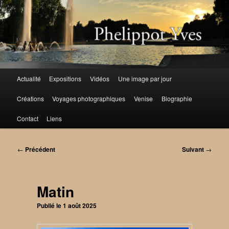
Aller
au
contenu
principal
Menu
Actualité
Expositions
Vidéos
Une image par jour
principal
Créations
Voyages photographiques
Venise
Biographie
Contact
Liens
Navigation
←
Précédent
Suivant
→
des
articles
Matin
Publié le
1 août 2025