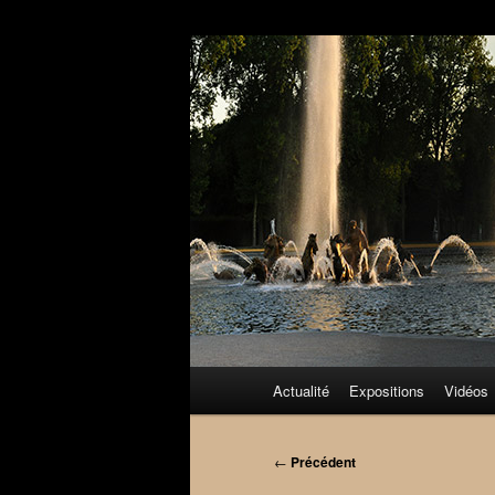
Aller
au
contenu
principal
Menu
Actualité
Expositions
Vidéos
principal
Navigation
←
Précédent
des