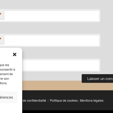
*
*
que les
 consentir à
rtement de
rer son
tions.
férences
Politique de confidentialité
Politique de cookies
|
Mentions légales