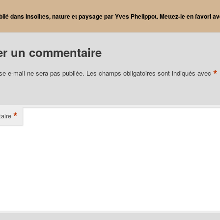
blié dans
Insolites
,
nature et paysage
par
Yves Phelippot
. Mettez-le en favori 
er un commentaire
*
se e-mail ne sera pas publiée.
Les champs obligatoires sont indiqués avec
*
aire