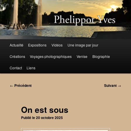
Aller
au
contenu
principal
Menu
Actualité
Expositions
Vidéos
Une image par jour
principal
Créations
Voyages photographiques
Venise
Biographie
Contact
Liens
Navigation
←
Précédent
Suivant
→
des
articles
On est sous
Publié le
20 octobre 2025