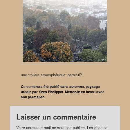
une “rivière atmosphérique” parait-il?
Ce contenu a été publié dans
automne
,
paysage
urbain
par
Yves Phelippot
. Mettez-le en favori avec
son
permalien
.
Laisser un commentaire
Votre adresse e-mail ne sera pas publiée.
Les champs