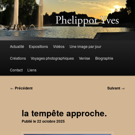
Aller
au
contenu
principal
Menu
Actualité
Expositions
Vidéos
Une image par jour
principal
Créations
Voyages photographiques
Venise
Biographie
Contact
Liens
Navigation
←
Précédent
Suivant
→
des
articles
la tempête approche.
Publié le
22 octobre 2025