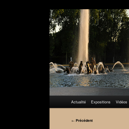
Aller
au
contenu
principal
Menu
Actualité
Expositions
Vidéos
principal
Navigation
←
Précédent
des