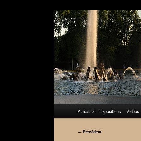
Aller
au
contenu
principal
Menu
Actualité
Expositions
Vidéos
principal
Navigation
←
Précédent
des