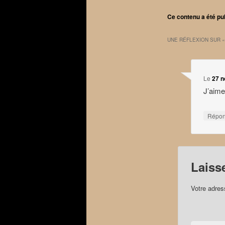
Ce contenu a été pu
UNE RÉFLEXION SUR 
Le
27 n
J’aime
Répo
Laiss
Votre adres