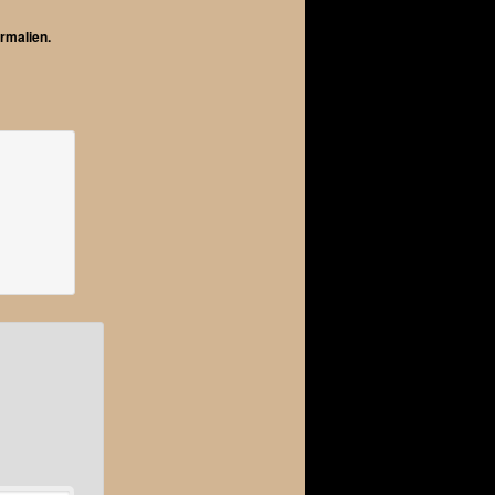
rmalien
.