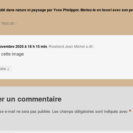
blié dans
nature et paysage
par
Yves Phelippot
. Mettez-le en favori avec son
pe
«
TROU DE
»
ovembre 2025 à 18 h 15 min
,
Rivalland Jean-Michel
a dit :
 cette image
↓
ndre
er un commentaire
*
se e-mail ne sera pas publiée.
Les champs obligatoires sont indiqués avec