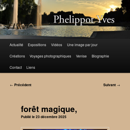
Aller
au
contenu
principal
Menu
Actualité
Expositions
Vidéos
Une image par jour
principal
Créations
Voyages photographiques
Venise
Biographie
Contact
Liens
Navigation
←
Précédent
Suivant
→
des
articles
forêt magique,
Publié le
23 décembre 2025