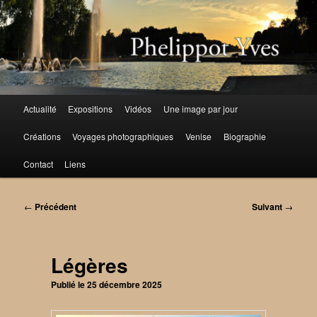
Aller
au
contenu
principal
Menu
Actualité
Expositions
Vidéos
Une image par jour
principal
Créations
Voyages photographiques
Venise
Biographie
Contact
Liens
Navigation
←
Précédent
Suivant
→
des
articles
Légères
Publié le
25 décembre 2025