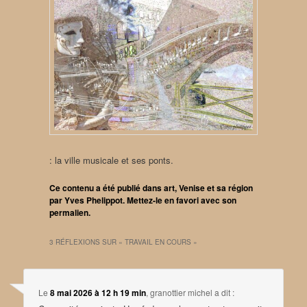
: la ville musicale et ses ponts.
Ce contenu a été publié dans
art
,
Venise et sa région
par
Yves Phelippot
. Mettez-le en favori avec son
permalien
.
3 RÉFLEXIONS SUR «
TRAVAIL EN COURS
»
Le
8 mai 2026 à 12 h 19 min
,
granottier michel
a dit :