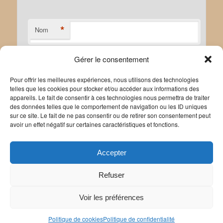
*
Nom
Gérer le consentement
*
E-mail
Pour offrir les meilleures expériences, nous utilisons des technologies
telles que les cookies pour stocker et/ou accéder aux informations des
appareils. Le fait de consentir à ces technologies nous permettra de traiter
des données telles que le comportement de navigation ou les ID uniques
sur ce site. Le fait de ne pas consentir ou de retirer son consentement peut
avoir un effet négatif sur certaines caractéristiques et fonctions.
Site web
Accepter
Refuser
Voir les préférences
Politique de confidentialité
Politique de cookies
|
Mentions légales
Politique de cookies
Politique de confidentialité