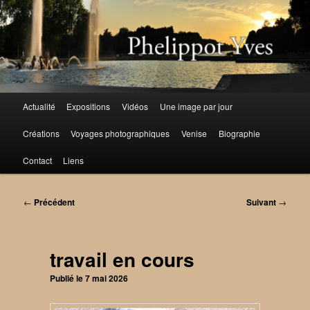
Aller
au
contenu
principal
Menu
Actualité
Expositions
Vidéos
Une image par jour
principal
Créations
Voyages photographiques
Venise
Biographie
Contact
Liens
Navigation
←
Précédent
Suivant
→
des
articles
travail en cours
Publié le
7 mai 2026