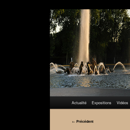
Aller
au
contenu
principal
Menu
Actualité
Expositions
Vidéos
principal
Navigation
←
Précédent
des