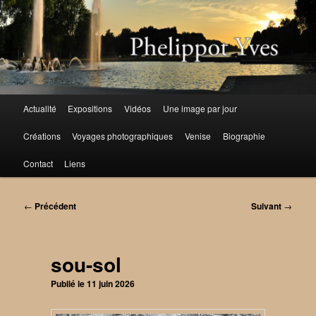
Aller
au
contenu
principal
Menu
Actualité
Expositions
Vidéos
Une image par jour
principal
Créations
Voyages photographiques
Venise
Biographie
Contact
Liens
Navigation
←
Précédent
Suivant
→
des
articles
sou-sol
Publié le
11 juin 2026