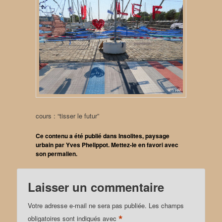
cours : “tisser le futur”
Ce contenu a été publié dans
Insolites
,
paysage
urbain
par
Yves Phelippot
. Mettez-le en favori avec
son
permalien
.
Laisser un commentaire
Votre adresse e-mail ne sera pas publiée.
Les champs
*
obligatoires sont indiqués avec