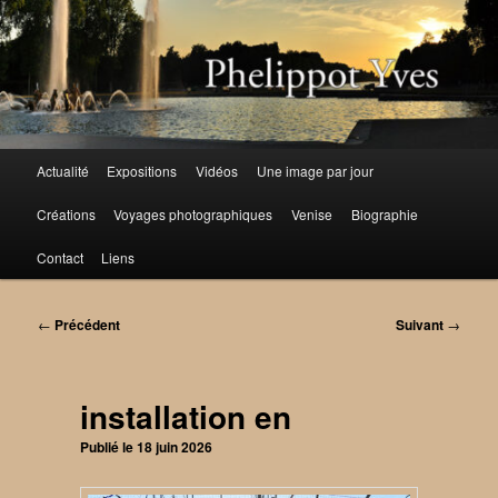
Aller
au
contenu
principal
Menu
Actualité
Expositions
Vidéos
Une image par jour
principal
Créations
Voyages photographiques
Venise
Biographie
Contact
Liens
Navigation
←
Précédent
Suivant
→
des
articles
installation en
Publié le
18 juin 2026