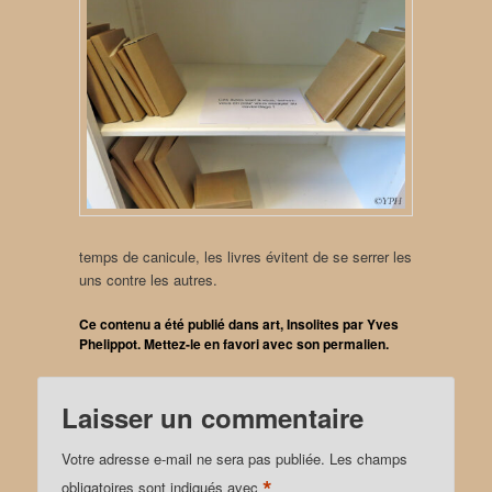
temps de canicule, les livres évitent de se serrer les
uns contre les autres.
Ce contenu a été publié dans
art
,
Insolites
par
Yves
Phelippot
. Mettez-le en favori avec son
permalien
.
Laisser un commentaire
Votre adresse e-mail ne sera pas publiée.
Les champs
*
obligatoires sont indiqués avec