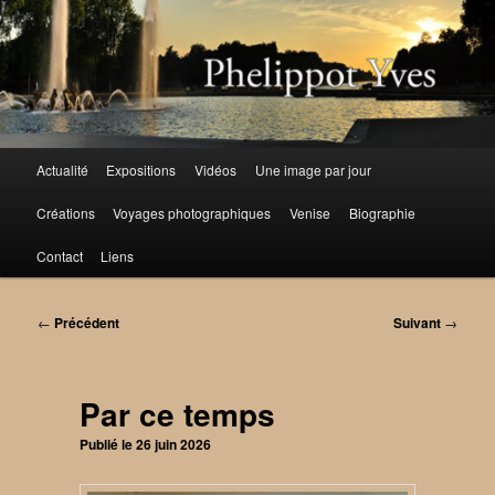
Aller
au
contenu
principal
Menu
Actualité
Expositions
Vidéos
Une image par jour
principal
Créations
Voyages photographiques
Venise
Biographie
Contact
Liens
Navigation
←
Précédent
Suivant
→
des
articles
Par ce temps
Publié le
26 juin 2026