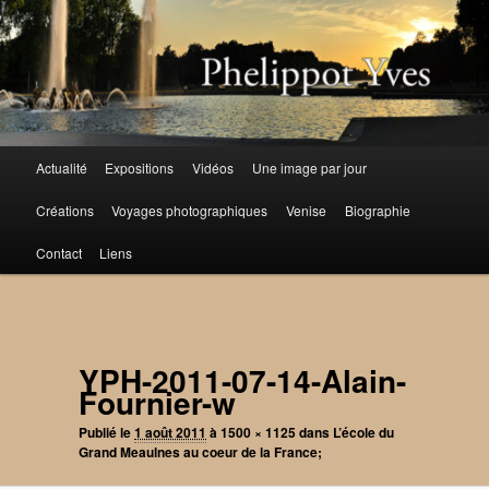
Aller
au
contenu
principal
Menu
Actualité
Expositions
Vidéos
Une image par jour
principal
Créations
Voyages photographiques
Venise
Biographie
Contact
Liens
Navigation
des
images
YPH-2011-07-14-Alain-
Fournier-w
Publié le
1 août 2011
à
1500 × 1125
dans
L’école du
Grand Meaulnes au coeur de la France;