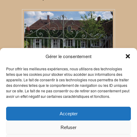
Gérer le consentement
Pour offrir les meilleures expériences, nous utilisons des technologies
telles que les cookies pour stocker et/ou accéder aux informations des
appareils. Le fait de consentir à ces technologies nous permettra de traiter
des données telles que le comportement de navigation ou les ID uniques
sur ce site. Le fait de ne pas consentir ou de retirer son consentement peut
à Epineuil le Fleuriel, où le père d'Alain Fournier
avoir un effet négatif sur certaines caractéristiques et fonctions.
était instituteur.
Ce contenu a été publié dans
art
,
hommages
par
Accepter
Yves Phelippot
. Mettez-le en favori avec son
permalien
.
Refuser