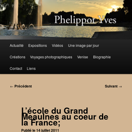
Aller
au
contenu
principal
Menu
Actualité
Expositions
Vidéos
Une image par jour
principal
Créations
Voyages photographiques
Venise
Biographie
Contact
Liens
Navigation
←
Précédent
Suivant
→
des
articles
L’école du Grand
Meaulnes au coeur de
la France;
Publié le
14 juillet 2011