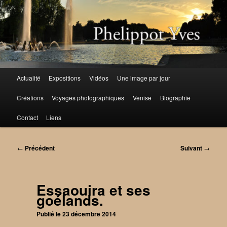
Aller
au
contenu
principal
Menu
Actualité
Expositions
Vidéos
Une image par jour
principal
Créations
Voyages photographiques
Venise
Biographie
Contact
Liens
Navigation
←
Précédent
Suivant
→
des
articles
Essaouira et ses
goélands.
Publié le
23 décembre 2014