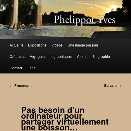
Aller
au
contenu
principal
Menu
Actualité
Expositions
Vidéos
Une image par jour
principal
Créations
Voyages photographiques
Venise
Biographie
Contact
Liens
Navigation
←
Précédent
Suivant
→
des
articles
Pas besoin d’un
ordinateur pour
partager virtuellement
une boisson…