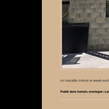
on travaille même le week-end ta
Publié dans
humain
,
montagne
|
La