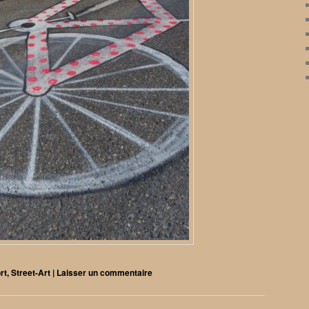
rt
,
Street-Art
|
Laisser un commentaire