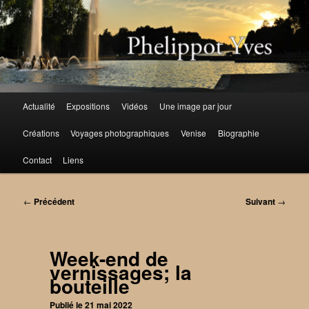
Aller
au
contenu
principal
Menu
Actualité
Expositions
Vidéos
Une image par jour
principal
Créations
Voyages photographiques
Venise
Biographie
Contact
Liens
Navigation
←
Précédent
Suivant
→
des
articles
Week-end de
vernissages; la
bouteille
Publié le
21 mai 2022