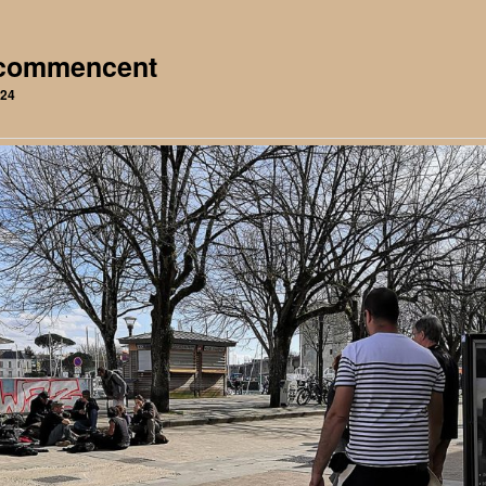
 commencent
024