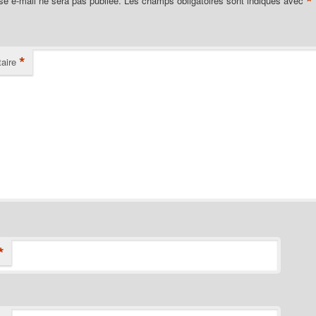
*
se e-mail ne sera pas publiée.
Les champs obligatoires sont indiqués avec
*
aire
*