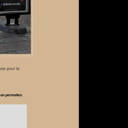
ses pour le
 son
permalien
.