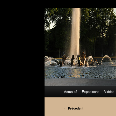
Aller
au
contenu
principal
Menu
Actualité
Expositions
Vidéos
principal
Navigation
←
Précédent
des