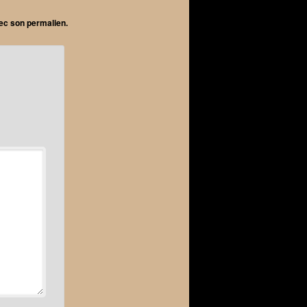
vec son
permalien
.