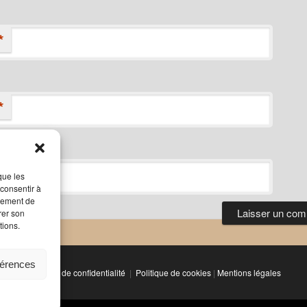
*
*
que les
 consentir à
rtement de
rer son
tions.
férences
Politique de confidentialité
Politique de cookies
|
Mentions légales