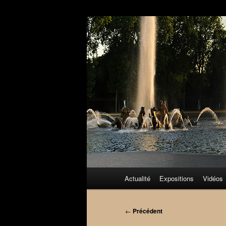
Aller
au
contenu
principal
Menu
Actualité
Expositions
Vidéos
principal
Navigation
←
Précédent
des