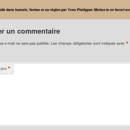
blié dans
humain
,
Venise et sa région
par
Yves Phelippot
. Mettez-le en favori a
er un commentaire
*
se e-mail ne sera pas publiée.
Les champs obligatoires sont indiqués avec
*
aire