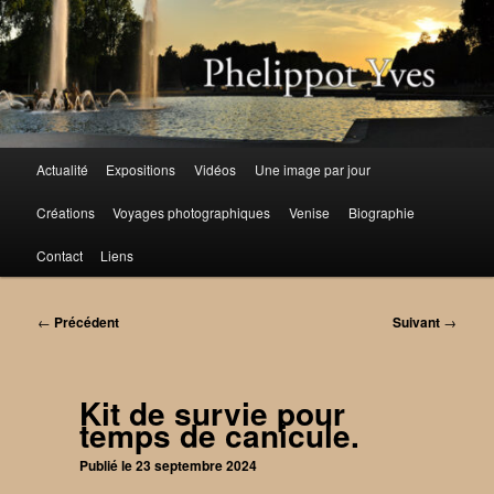
Aller
au
contenu
principal
Menu
Actualité
Expositions
Vidéos
Une image par jour
principal
Créations
Voyages photographiques
Venise
Biographie
Contact
Liens
Navigation
←
Précédent
Suivant
→
des
articles
Kit de survie pour
temps de canicule.
Publié le
23 septembre 2024