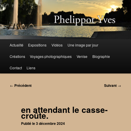
Aller
au
contenu
principal
Menu
Actualité
Expositions
Vidéos
Une image par jour
principal
Créations
Voyages photographiques
Venise
Biographie
Contact
Liens
Navigation
←
Précédent
Suivant
→
des
articles
en attendant le casse-
croûte.
Publié le
3 décembre 2024