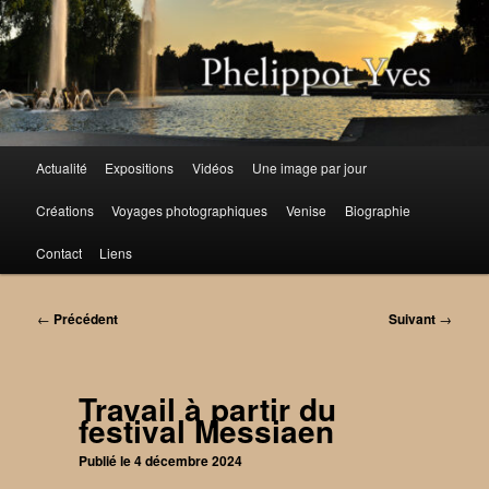
Aller
au
contenu
principal
Menu
Actualité
Expositions
Vidéos
Une image par jour
principal
Créations
Voyages photographiques
Venise
Biographie
Contact
Liens
Navigation
←
Précédent
Suivant
→
des
articles
Travail à partir du
festival Messiaen
Publié le
4 décembre 2024