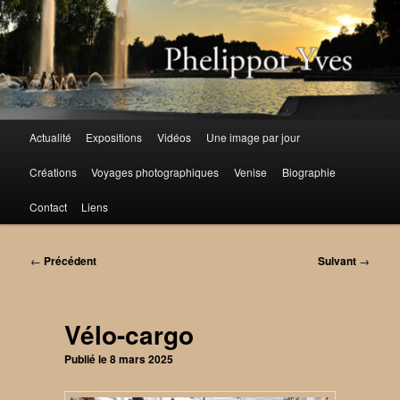
Aller
au
contenu
principal
Menu
Actualité
Expositions
Vidéos
Une image par jour
principal
Créations
Voyages photographiques
Venise
Biographie
Contact
Liens
Navigation
←
Précédent
Suivant
→
des
articles
Vélo-cargo
Publié le
8 mars 2025