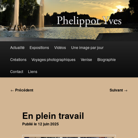
Aller
au
contenu
principal
Menu
Actualité
Expositions
Vidéos
Une image par jour
principal
Créations
Voyages photographiques
Venise
Biographie
Contact
Liens
Navigation
←
Précédent
Suivant
→
des
articles
En plein travail
Publié le
12 juin 2025