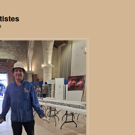
tistes
5