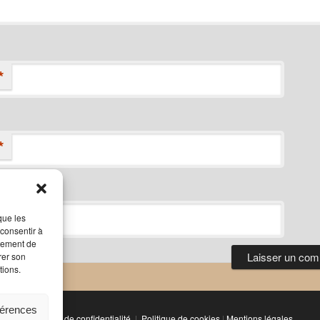
*
*
que les
 consentir à
rtement de
rer son
tions.
férences
Politique de confidentialité
Politique de cookies
|
Mentions légales