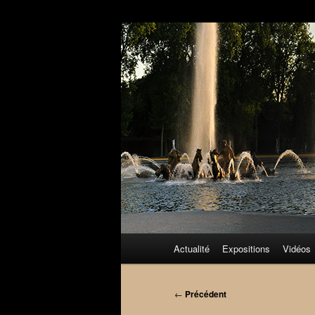
Aller
au
contenu
principal
Menu
Actualité
Expositions
Vidéos
principal
Navigation
←
Précédent
des