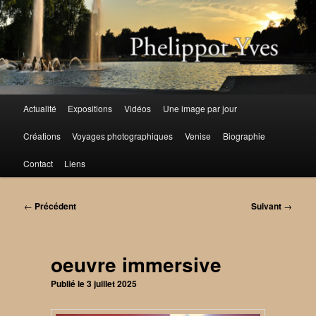
Aller
au
contenu
principal
Menu
Actualité
Expositions
Vidéos
Une image par jour
principal
Créations
Voyages photographiques
Venise
Biographie
Contact
Liens
Navigation
←
Précédent
Suivant
→
des
articles
oeuvre immersive
Publié le
3 juillet 2025