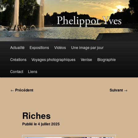
Aller
au
contenu
principal
Menu
Actualité
Expositions
Vidéos
Une image par jour
principal
Créations
Voyages photographiques
Venise
Biographie
Contact
Liens
Navigation
←
Précédent
Suivant
→
des
articles
Riches
Publié le
4 juillet 2025