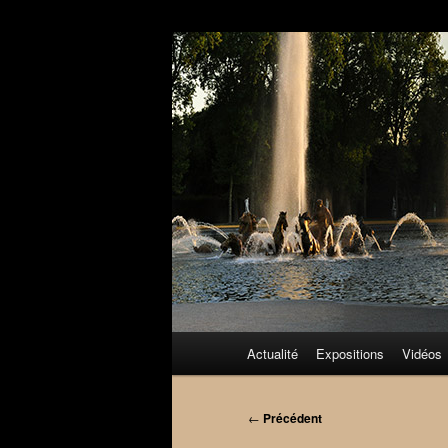
Aller
au
contenu
principal
Menu
Actualité
Expositions
Vidéos
principal
Navigation
←
Précédent
des