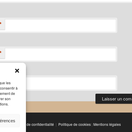
*
*
que les
 consentir à
rtement de
rer son
tions.
férences
Politique de confidentialité
Politique de cookies
|
Mentions légales