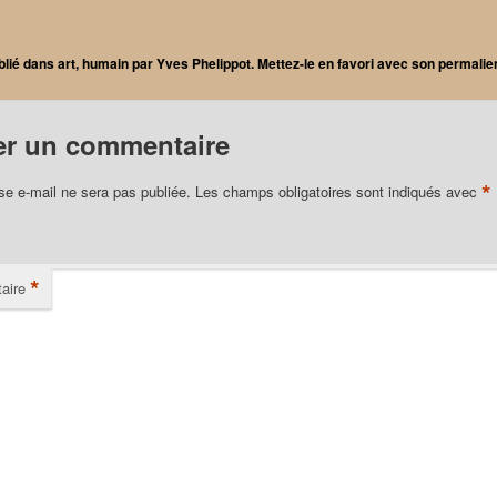
blié dans
art
,
humain
par
Yves Phelippot
. Mettez-le en favori avec son
permalie
er un commentaire
*
se e-mail ne sera pas publiée.
Les champs obligatoires sont indiqués avec
*
aire