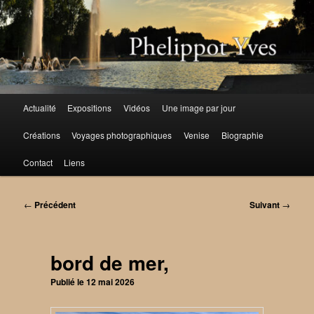
Aller
au
contenu
principal
Menu
Actualité
Expositions
Vidéos
Une image par jour
principal
Créations
Voyages photographiques
Venise
Biographie
Contact
Liens
Navigation
←
Précédent
Suivant
→
des
articles
bord de mer,
Publié le
12 mai 2026