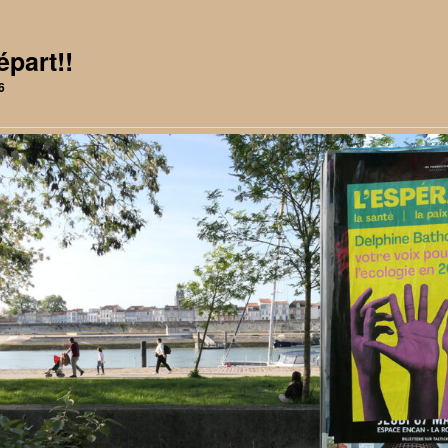
épart!!
6