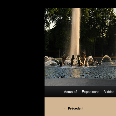
Aller
au
contenu
principal
Menu
Actualité
Expositions
Vidéos
principal
Navigation
←
Précédent
des