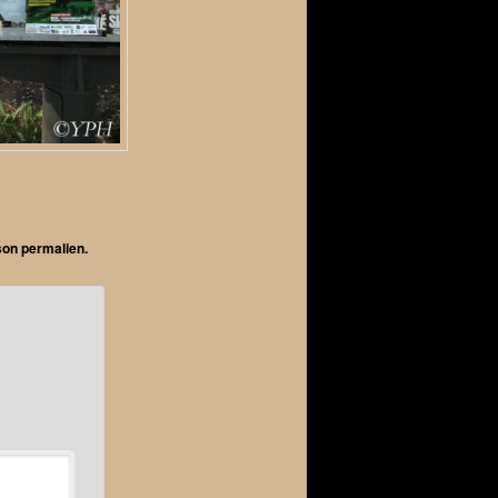
 son
permalien
.