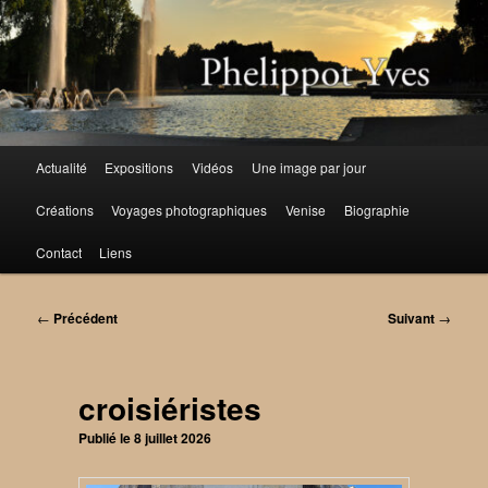
Aller
au
contenu
principal
Menu
Actualité
Expositions
Vidéos
Une image par jour
principal
Créations
Voyages photographiques
Venise
Biographie
Contact
Liens
Navigation
←
Précédent
Suivant
→
des
articles
croisiéristes
Publié le
8 juillet 2026