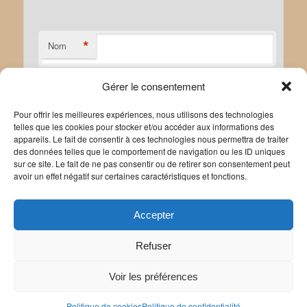
*
Nom
Gérer le consentement
*
E-mail
Pour offrir les meilleures expériences, nous utilisons des technologies
telles que les cookies pour stocker et/ou accéder aux informations des
appareils. Le fait de consentir à ces technologies nous permettra de traiter
des données telles que le comportement de navigation ou les ID uniques
sur ce site. Le fait de ne pas consentir ou de retirer son consentement peut
avoir un effet négatif sur certaines caractéristiques et fonctions.
Site web
Accepter
Refuser
Voir les préférences
Politique de confidentialité
Politique de cookies
|
Mentions légales
Politique de cookies
Politique de confidentialité