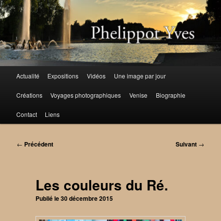
Aller
au
contenu
principal
Menu
Actualité
Expositions
Vidéos
Une image par jour
principal
Créations
Voyages photographiques
Venise
Biographie
Contact
Liens
Navigation
←
Précédent
Suivant
→
des
articles
Les couleurs du Ré.
Publié le
30 décembre 2015