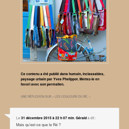
Ce contenu a été publié dans
humain
,
inclassables
,
paysage urbain
par
Yves Phelippot
. Mettez-le en
favori avec son
permalien
.
UNE RÉFLEXION SUR «
LES COULEURS DU RÉ.
»
Le
31 décembre 2015 à 22 h 07 min
,
Gérald
a dit :
Mais qu’est-ce que le Ré ?