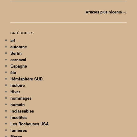
Navigation
Articles plus récents
→
des
articles
CATÉGORIES
art
automne
Berlin
carnaval
Espagne
été
Hémisphère SUD
histoire
Hiver
hommages
humain
inclassables
Insolites
Les Rocheuses USA
lumières
Maroc