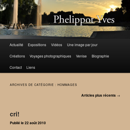
Aller
Aller
au
au
contenu
contenu
principal
secondaire
Menu
Actualité
Expositions
Vidéos
Une image par jour
principal
Créations
Voyages photographiques
Venise
Biographie
Contact
Liens
ARCHIVES DE CATÉGORIE :
HOMMAGES
Navigation
Articles plus récents
→
des
articles
cri!
Publié le
22 août 2010