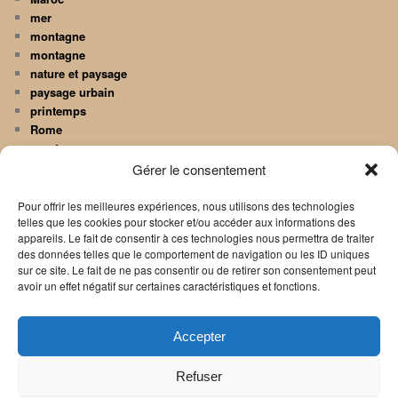
mer
montagne
montagne
nature et paysage
paysage urbain
printemps
Rome
sport
Street-Art
Gérer le consentement
Transports
Une image par jour
Pour offrir les meilleures expériences, nous utilisons des technologies
Venise et sa région
telles que les cookies pour stocker et/ou accéder aux informations des
appareils. Le fait de consentir à ces technologies nous permettra de traiter
des données telles que le comportement de navigation ou les ID uniques
RECEVOIR "UNE IMAGE PAR JOUR"
sur ce site. Le fait de ne pas consentir ou de retirer son consentement peut
avoir un effet négatif sur certaines caractéristiques et fonctions.
Your email:
Accepter
Refuser