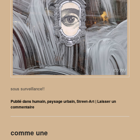
sous surveillance!!
Publié dans
humain
,
paysage urbain
,
Street-Art
|
Laisser un
commentaire
comme une