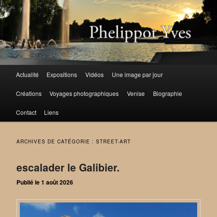
Aller
Aller
au
au
contenu
contenu
principal
secondaire
Menu
Actualité
Expositions
Vidéos
Une image par jour
principal
Créations
Voyages photographiques
Venise
Biographie
Contact
Liens
ARCHIVES DE CATÉGORIE :
STREET-ART
escalader le Galibier.
Publié le
1 août 2026