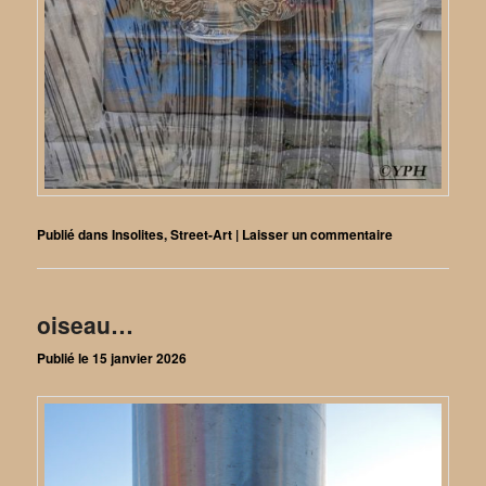
Publié dans
Insolites
,
Street-Art
|
Laisser un commentaire
oiseau…
Publié le
15 janvier 2026