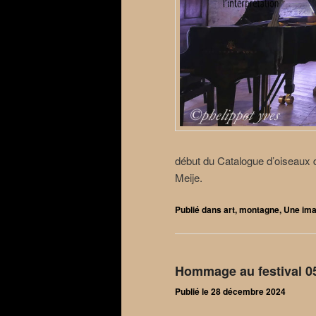
début du Catalogue d’oiseaux d
Meije.
Publié dans
art
,
montagne
,
Une ima
Hommage au festival 05
Publié le
28 décembre 2024