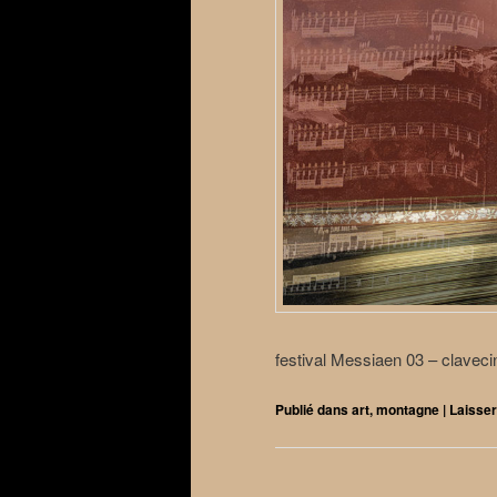
festival Messiaen 03 – claveci
Publié dans
art
,
montagne
|
Laisse