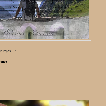
 Liturgies…”
ponse