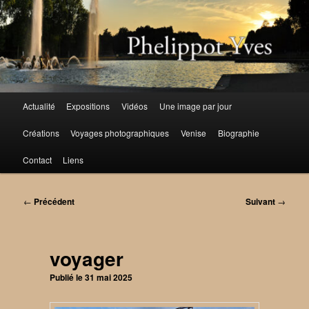
Aller
au
contenu
principal
Menu
Actualité
Expositions
Vidéos
Une image par jour
principal
Créations
Voyages photographiques
Venise
Biographie
Contact
Liens
Navigation
←
Précédent
Suivant
→
des
articles
voyager
Publié le
31 mai 2025